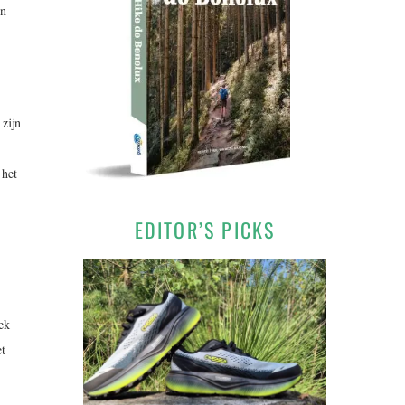
en
 zijn
 het
EDITOR’S PICKS
ek
et