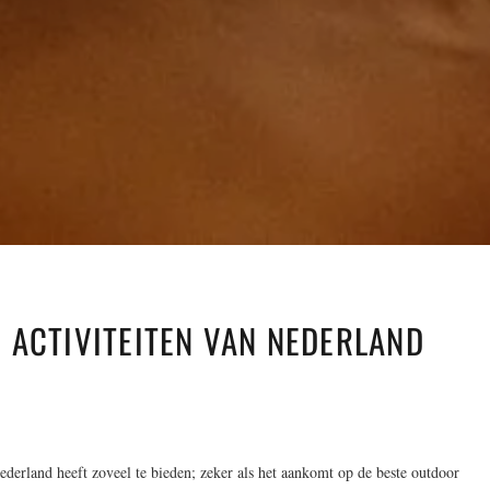
 ACTIVITEITEN VAN NEDERLAND
Nederland heeft zoveel te bieden; zeker als het aankomt op de beste outdoor