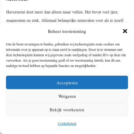
Havermout doet meer dan alleen maar vullen. Het bevat veel ijzer,
magnesium en zink. Allemaal belangrijke mineralen voor als je jezelf
wilt beschermen tegen zenuwen. Misschien wordt een snelle porridge
Beheer toestemming
met banaan wel jouw nieuwe favoriete ontbijtje.
Om de beste ervaringen te bieden, gebruiken wij technologieën zoals cookies om
informatie over je apparaat op te slaan en/of te raadplegen. Door in te stemmen met
deze technologieën kunnen wij gegevens zoals surfgedrag of unieke ID's op deze site
verwerken. Als je geen toestemming geeft of uw toestemming intrekt, kan dit een
nadelige invloed hebben op bepaalde functies en mogelijkheden.
Accepteren
Weigeren
Bekijk voorkeuren
Cookiebeleid
Photo by Melissa Di Rocco on Unsplash