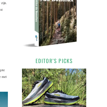
r
zijn.
st
EDITOR’S PICKS
gste
e met