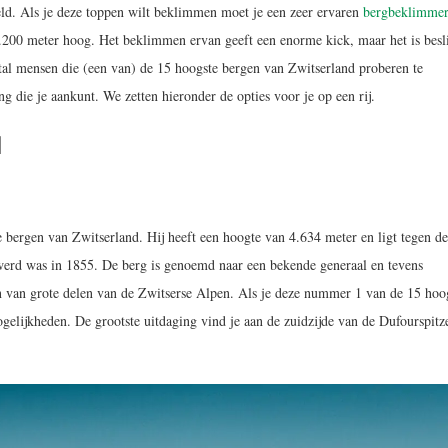
ld. Als je deze toppen wilt beklimmen moet je een zeer ervaren
bergbeklimme
.200 meter hoog. Het beklimmen ervan geeft een enorme kick, maar het is besli
tal mensen die (een van) de 15 hoogste bergen van Zwitserland proberen te
 die je aankunt. We zetten hieronder de opties voor je op een rij.
d
e bergen van Zwitserland. Hij heeft een hoogte van 4.634 meter en ligt tegen de
werd was in 1855. De berg is genoemd naar een bekende generaal en tevens
gen van grote delen van de Zwitserse Alpen. Als je deze nummer 1 van de 15 hoo
elijkheden. De grootste uitdaging vind je aan de zuidzijde van de Dufourspitz