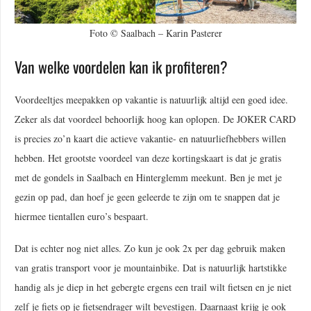
Foto © Saalbach – Karin Pasterer
Van welke voordelen kan ik profiteren?
Voordeeltjes meepakken op vakantie is natuurlijk altijd een goed idee.
Zeker als dat voordeel behoorlijk hoog kan oplopen. De JOKER CARD
is precies zo’n kaart die actieve vakantie- en natuurliefhebbers willen
hebben. Het grootste voordeel van deze kortingskaart is dat je gratis
met de gondels in Saalbach en Hinterglemm meekunt. Ben je met je
gezin op pad, dan hoef je geen geleerde te zijn om te snappen dat je
hiermee tientallen euro’s bespaart.
Dat is echter nog niet alles. Zo kun je ook 2x per dag gebruik maken
van gratis transport voor je mountainbike. Dat is natuurlijk hartstikke
handig als je diep in het gebergte ergens een trail wilt fietsen en je niet
zelf je fiets op je fietsendrager wilt bevestigen. Daarnaast krijg je ook