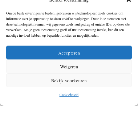
Om de beste ervaringen te bieden, gebruiken wij technologieën zoals cookies om
informatie over je apparaat op te slaan en/of te raadplegen. Door in te stemmen met
deze technologieën kunnen wij gegevens zoals surfgedrag of unieke ID's op deze site
verwerken. Als je geen toestemming geeft of uw toestemming intrekt, kan dit een
nadelige invloed hebben op bepaalde functies en mogelijkheden.
Accepteren
Weigeren
Bekijk voorkeuren
Foto © Saalbach – Karin Pasterer
Cookiebeleid
En ook hier heb je gratis en voor niets toegang tot
met de JOKER CARD
Hierboven hebben we al een aantal toffe activiteiten toegelicht die met
de JOKER CARD gratis toegankelijk zijn. De lijst is echter vele malen