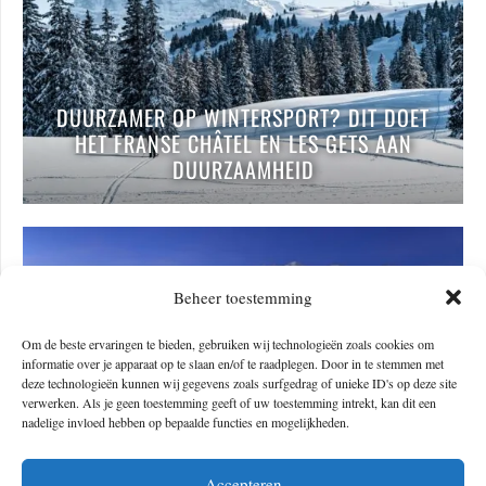
DUURZAMER OP WINTERSPORT? DIT DOET
HET FRANSE CHÂTEL EN LES GETS AAN
DUURZAAMHEID
Beheer toestemming
Om de beste ervaringen te bieden, gebruiken wij technologieën zoals cookies om
informatie over je apparaat op te slaan en/of te raadplegen. Door in te stemmen met
deze technologieën kunnen wij gegevens zoals surfgedrag of unieke ID's op deze site
verwerken. Als je geen toestemming geeft of uw toestemming intrekt, kan dit een
nadelige invloed hebben op bepaalde functies en mogelijkheden.
Accepteren