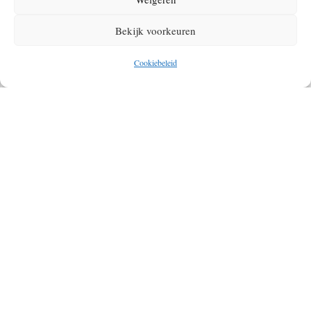
HELDERE, COMFORTABELE DUIKERVARING
Bekijk voorkeuren
Cookiebeleid
KOFFIEZETAPPARAAT NODIG VOOR OP DE
CAMPING? DIT IS ONZE TOP 11