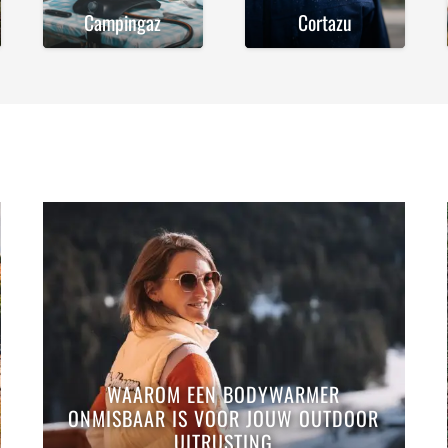
Campingaz
Cortazu
WAAROM EEN BODYWARMER
ONMISBAAR IS VOOR JOUW OUTDOOR
UITRUSTING