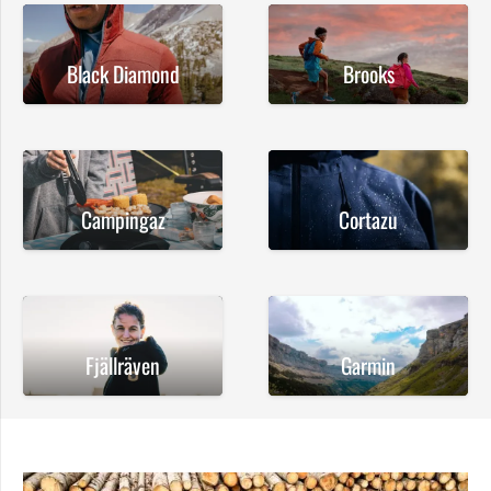
Black Diamond
Brooks
Campingaz
Cortazu
Fjällräven
Garmin