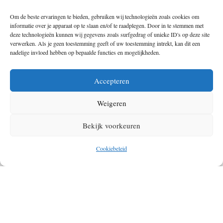
Om de beste ervaringen te bieden, gebruiken wij technologieën zoals cookies om
informatie over je apparaat op te slaan en/of te raadplegen. Door in te stemmen met
deze technologieën kunnen wij gegevens zoals surfgedrag of unieke ID's op deze site
verwerken. Als je geen toestemming geeft of uw toestemming intrekt, kan dit een
nadelige invloed hebben op bepaalde functies en mogelijkheden.
Het compacte Capitool Reisdagboek
Accepteren
Met het
Capitool Reisdagboek
kun je van alles documenteren. Naast het
beschrijven van jouw ervaringen, kun je ook allerlei andere informatie
Weigeren
op een overzichtelijke manier ordenen. Denk hierbij aan de mooiste
Bekijk voorkeuren
hotspots en plekken die je hebt bezocht, de restaurants waar je hebt
gegeten, de hotels waar je hebt overnacht en de uitgaven die je hebt
Cookiebeleid
gedaan.
Een groot voordeel van dit reisdagboek is dat hij lekker compact is en
dus niet veel ruimte inneemt in je bagage. Wanneer je van praktisch en
overzichtelijk houdt, past dit reisdagboek zeker bij jou.