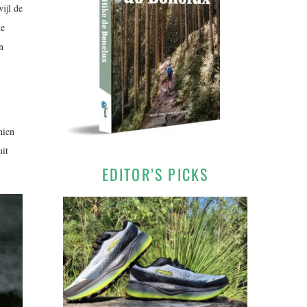
ijl de
de
n
hien
uit
EDITOR’S PICKS