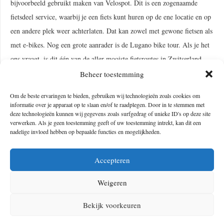
bijvoorbeeld gebruikt maken van Velospot. Dit is een zogenaamde
fietsdeel service, waarbij je een fiets kunt huren op de ene locatie en op
een andere plek weer achterlaten. Dat kan zowel met gewone fietsen als
met e-bikes. Nog een grote aanrader is de Lugano bike tour. Als je het
ons vraagt, is dit één van de aller mooiste fietsroutes in Zwitserland.
Op deze manier kun je de panoramische bergtoppen van Ticino van
Beheer toestemming
dichtbij bewonderen. Stap je liever niet op de fiets, maar ontdek je
Om de beste ervaringen te bieden, gebruiken wij technologieën zoals cookies om
Ticino liever vanuit het dal, dan is Stand Up Paddling (SUP-en) op het
informatie over je apparaat op te slaan en/of te raadplegen. Door in te stemmen met
deze technologieën kunnen wij gegevens zoals surfgedrag of unieke ID's op deze site
Lago Maggiore een verfrissende activiteit. Dat lijkt misschien heel
verwerken. Als je geen toestemming geeft of uw toestemming intrekt, kan dit een
relaxed, maar het is een goede en leuke
workout
voor je hele lichaam.
nadelige invloed hebben op bepaalde functies en mogelijkheden.
Accepteren
Weigeren
Fietsen in Vallemaggia – Foto ©:
Stand up Paddling in Ascona – Foto
Zwitserland Toerisme / Alessio
©: Zwitserland Toerisme / Nicola
Bekijk voorkeuren
Pizzicanella
Fuerer