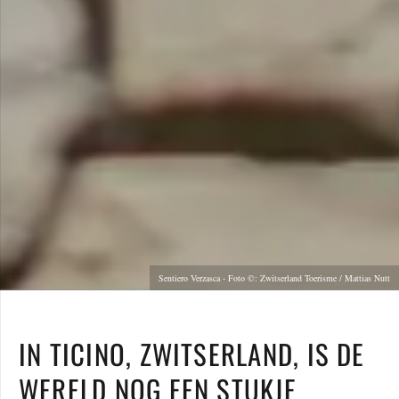
Sentiero Verzasca - Foto ©: Zwitserland Toerisme / Mattias Nutt
IN TICINO, ZWITSERLAND, IS DE
WERELD NOG EEN STUKJE