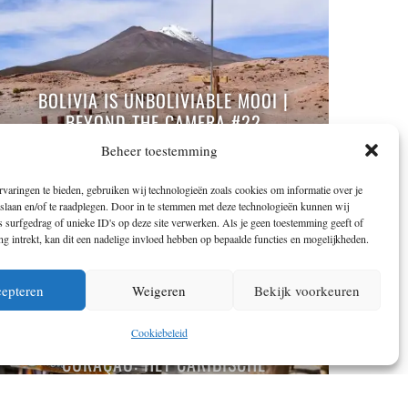
BOLIVIA IS UNBOLIVIABLE MOOI |
BEYOND THE CAMERA #22
Beheer toestemming
varingen te bieden, gebruiken wij technologieën zoals cookies om informatie over je
 slaan en/of te raadplegen. Door in te stemmen met deze technologieën kunnen wij
 surfgedrag of unieke ID's op deze site verwerken. Als je geen toestemming geeft of
 intrekt, kan dit een nadelige invloed hebben op bepaalde functies en mogelijkheden.
epteren
Weigeren
Bekijk voorkeuren
Cookiebeleid
CURAÇAO: HET CARIBISCHE
ZOMERPARADIJS IN 15 FOTO’S |
BEYOND THE CAMERA #13