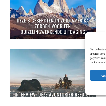
DEZE 8 GEBERGTEN IN ZUID-AMERIKA
ZORGEN VOOR EEN
DUIZELINGWEKKENDE UITDAGING
Om de beste er
apparaat op te
gegevens zoals
uw toestemming
Acc
INTERVIEW: DEZE AVONTURIER REED OP
ZIJN MOTOR VAN NEW YORK VIA
ALASKA NAAR PATAGONIË