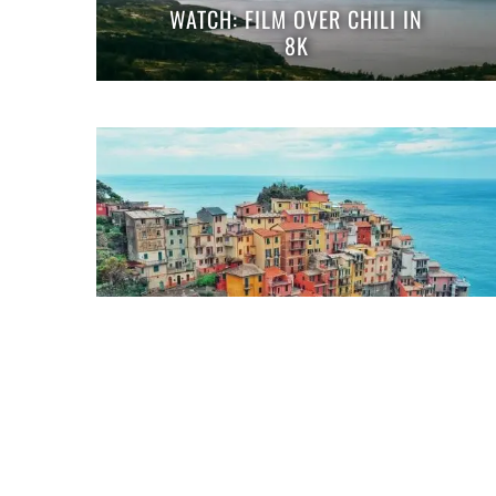
WATCH: FILM OVER CHILI IN
8K
DEZE KLEURRIJKE BESTEMMINGEN MOET
JE ABSOLUUT EEN KEER BEZOEKEN!