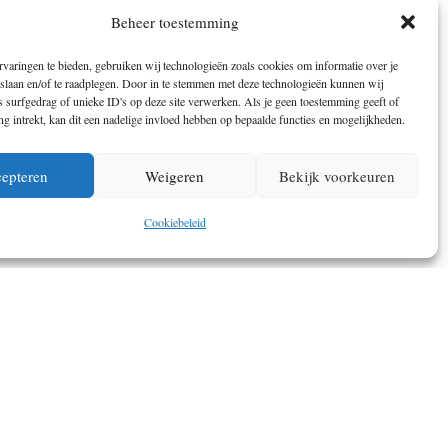
5 NATUUR AIRBNB’S DIE MIDDEN IN DE
Beheer toestemming
WILDERNIS LIGGEN
varingen te bieden, gebruiken wij technologieën zoals cookies om informatie over je
 slaan en/of te raadplegen. Door in te stemmen met deze technologieën kunnen wij
 surfgedrag of unieke ID's op deze site verwerken. Als je geen toestemming geeft of
 intrekt, kan dit een nadelige invloed hebben op bepaalde functies en mogelijkheden.
epteren
Weigeren
Bekijk voorkeuren
Cookiebeleid