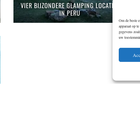
VIER BIJZONDERE GLAMPING LOCATIES
IN PERU
Om de beste er
apparaat op te
gegevens zoals
uw toestemming
Acc