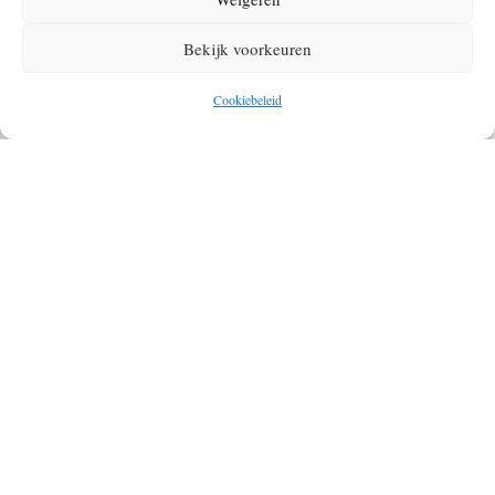
NERGENS
Bekijk voorkeuren
Cookiebeleid
MAYA GABEIRA BRAK WERELDRECORD VAN
SURFEN OP DE HOOGSTE GOLF OOIT