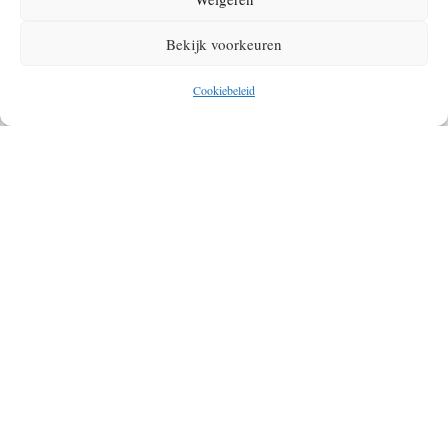
VAN DE HIMALAYA WEER TE ZIEN
Bekijk voorkeuren
Cookiebeleid
AMERIKAANSE STEDEN HEBBEN NU DE
SCHOONSTE LUCHT TER WERELD