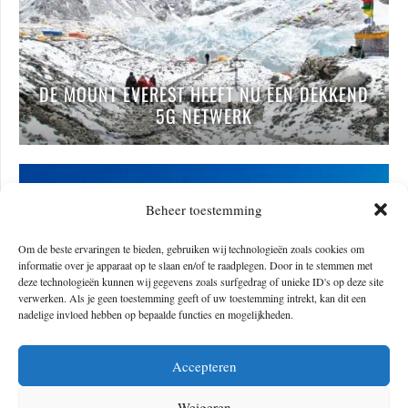
DE MOUNT EVEREST HEEFT NU EEN DEKKEND
5G NETWERK
Beheer toestemming
Om de beste ervaringen te bieden, gebruiken wij technologieën zoals cookies om
informatie over je apparaat op te slaan en/of te raadplegen. Door in te stemmen met
deze technologieën kunnen wij gegevens zoals surfgedrag of unieke ID's op deze site
verwerken. Als je geen toestemming geeft of uw toestemming intrekt, kan dit een
nadelige invloed hebben op bepaalde functies en mogelijkheden.
Accepteren
SINDS TIENTALLEN JAREN ZIJN DE TOPPEN
Weigeren