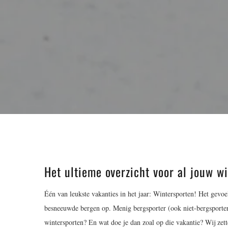
Het ultieme overzicht voor al jouw w
Één van leukste vakanties in het jaar: Wintersporten! Het gevoe
besneeuwde bergen op. Menig bergsporter (ook niet-bergsporter
wintersporten? En wat doe je dan zoal op die vakantie? Wij zette